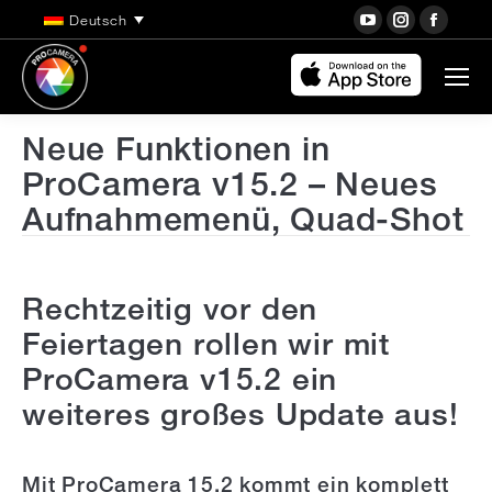
YouTube
Instagra
Face
Deutsch
page
page
page
opens
opens
open
in
in
in
new
new
new
Neue Funktionen in
window
window
wind
ProCamera v15.2 – Neues
Aufnahmemenü, Quad-Shot
Rechtzeitig vor den
Feiertagen rollen wir mit
ProCamera v15.2 ein
weiteres großes Update aus!
Mit ProCamera 15.2 kommt ein komplett