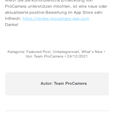
Wenn Sie die kontinuierliche Entwicklung von
ProCamera unterstützen möchten, ist eine neue oder
aktualisierte positive Bewertung im App Store sehr
hilfreich:
https://review.procamera-app.com
Danke!
Kategorie:
Featured Post
,
Unkategorisiert
,
What's New
Von
Team ProCamera
24/12/2021
Autor:
Team ProCamera
Kommentarnavigation